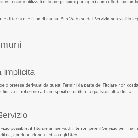
ono essere utilizzati solo per gli scopi per i quali sono offerti, secondo
te di far sì che l’uso di questo Sito Web e/o del Servizio non violi la legge
omuni
 implicita
legge o pretese derivanti da questi Termini da parte del Titolare non costi
nitiva in relazione ad uno specifico diritto o a qualsiasi altro diritto.
Servizio
servizio possibile, il Titolare si riserva di interrompere il Servizio per fi
difica, dandone idonea notizia agli Utenti.