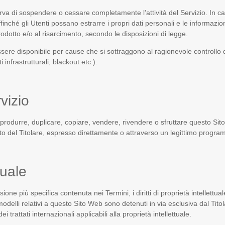
riserva di sospendere o cessare completamente l’attività del Servizio. In ca
finché gli Utenti possano estrarre i propri dati personali e le informazioni 
 prodotto e/o al risarcimento, secondo le disposizioni di legge.
ssere disponibile per cause che si sottraggono al ragionevole controllo d
nfrastrutturali, blackout etc.).
vizio
iprodurre, duplicare, copiare, vendere, rivendere o sfruttare questo Sito 
o del Titolare, espresso direttamente o attraverso un legittimo program
tuale
one più specifica contenuta nei Termini, i diritti di proprietà intellettua
 modelli relativi a questo Sito Web sono detenuti in via esclusiva dal Tito
ei trattati internazionali applicabili alla proprietà intellettuale.