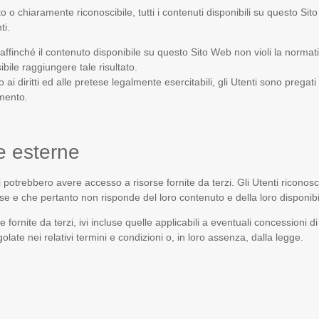
o chiaramente riconoscibile, tutti i contenuti disponibili su questo Sito
ti.
affinché il contenuto disponibile su questo Sito Web non violi la normativa
bile raggiungere tale risultato.
 ai diritti ed alle pretese legalmente esercitabili, gli Utenti sono pregati d
umento.
e esterne
 potrebbero avere accesso a risorse fornite da terzi. Gli Utenti riconos
rse e che pertanto non risponde del loro contenuto e della loro disponibil
e fornite da terzi, ivi incluse quelle applicabili a eventuali concessioni di
olate nei relativi termini e condizioni o, in loro assenza, dalla legge.