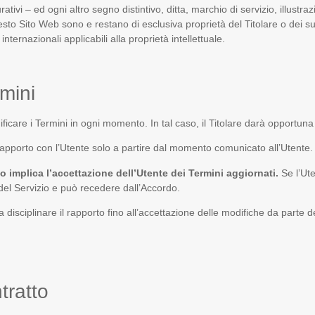
urativi – ed ogni altro segno distintivo, ditta, marchio di servizio, illust
o Sito Web sono e restano di esclusiva proprietà del Titolare o dei suoi
internazionali applicabili alla proprietà intellettuale.
mini
 modificare i Termini in ogni momento. In tal caso, il Titolare darà opportuna
rapporto con l’Utente solo a partire dal momento comunicato all’Utente.
io implica l’accettazione dell’Utente dei Termini aggiornati.
Se l’Ute
 del Servizio e può recedere dall’Accordo.
disciplinare il rapporto fino all’accettazione delle modifiche da parte d
tratto