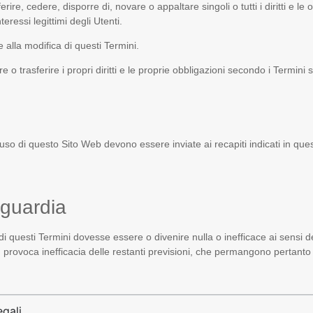
trasferire, cedere, disporre di, novare o appaltare singoli o tutti i diritti e 
eressi legittimi degli Utenti.
e alla modifica di questi Termini.
 o trasferire i propri diritti e le proprie obbligazioni secondo i Termini 
l’uso di questo Sito Web devono essere inviate ai recapiti indicati in q
aguardia
i questi Termini dovesse essere o divenire nulla o inefficace ai sensi del
n provoca inefficacia delle restanti previsioni, che permangono pertanto 
egali