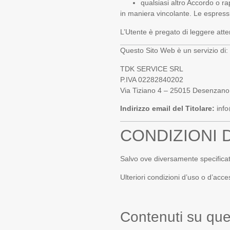
qualsiasi altro Accordo o rap
in maniera vincolante. Le espressi
L’Utente è pregato di leggere at
Questo Sito Web è un servizio di:
TDK SERVICE SRL
P.IVA 02282840202
Via Tiziano 4 – 25015 Desenzano
Indirizzo email del Titolare:
info
CONDIZIONI 
Salvo ove diversamente specificat
Ulteriori condizioni d’uso o d’acc
Contenuti su qu