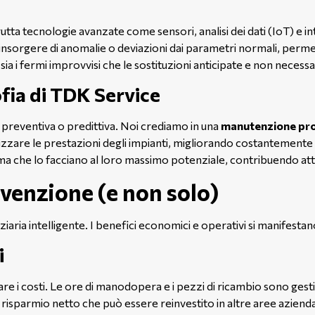
utta tecnologie avanzate come sensori, analisi dei dati (IoT) e in
l’insorgere di anomalie o deviazioni dai parametri normali, per
 i fermi improvvisi che le sostituzioni anticipate e non necessa
fia di TDK Service
preventiva o predittiva. Noi crediamo in una
manutenzione pro
mizzare le prestazioni degli impianti, migliorando costantemente l
a che lo facciano al loro massimo potenziale, contribuendo atti
evenzione (e non solo)
ia intelligente. I benefici economici e operativi si manifestano
i
 i costi. Le ore di manodopera e i pezzi di ricambio sono gestit
risparmio netto che può essere reinvestito in altre aree azienda