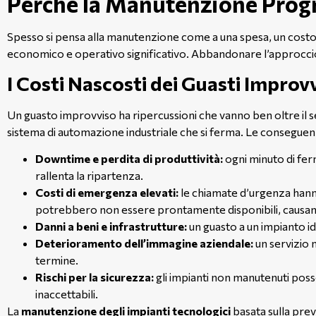
Perché la Manutenzione Progr
Spesso si pensa alla manutenzione come a una spesa, un costo
economico e operativo significativo. Abbandonare l’approccio r
I Costi Nascosti dei Guasti Improvv
Un guasto improvviso ha ripercussioni che vanno ben oltre il se
sistema di automazione industriale che si ferma. Le consegue
Downtime e perdita di produttività:
ogni minuto di fer
rallenta la ripartenza.
Costi di emergenza elevati:
le chiamate d’urgenza hanno 
potrebbero non essere prontamente disponibili, causando
Danni a beni e infrastrutture:
un guasto a un impianto i
Deterioramento dell’immagine aziendale:
un servizio 
termine.
Rischi per la sicurezza:
gli impianti non manutenuti posson
inaccettabili.
La
manutenzione degli impianti tecnologici
basata sulla prev