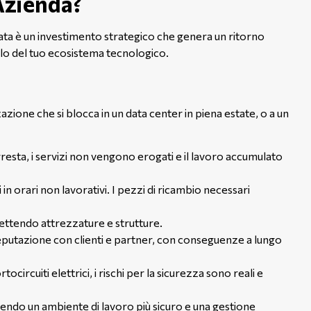
Azienda?
ta è un investimento strategico che genera un ritorno
llo del tuo ecosistema tecnologico.
zione che si blocca in un data center in piena estate, o a un
resta, i servizi non vengono erogati e il lavoro accumulato
n orari non lavorativi. I pezzi di ricambio necessari
ettendo attrezzature e strutture.
eputazione con clienti e partner, con conseguenze a lungo
circuiti elettrici, i rischi per la sicurezza sono reali e
ntendo un ambiente di lavoro più sicuro e una gestione