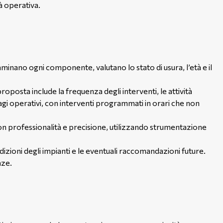
à operativa.
esaminano ogni componente, valutano lo stato di usura, l’età e il
oposta include la frequenza degli interventi, le attività
sagi operativi, con interventi programmati in orari che non
i con professionalità e precisione, utilizzando strumentazione
dizioni degli impianti e le eventuali raccomandazioni future.
nze.