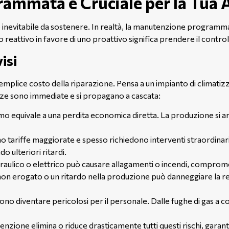
ammata è Cruciale per la Tua 
 inevitabile da sostenere. In realtà, la manutenzione programma
eattivo in favore di uno proattivo significa prendere il contro
isi
mplice costo della riparazione. Pensa a un impianto di climatizza
nze sono immediate e si propagano a cascata:
mo equivale a una perdita economica diretta. La produzione si ar
tariffe maggiorate e spesso richiedono interventi straordinari i
 ulteriori ritardi.
draulico o elettrico può causare allagamenti o incendi, comprom
non erogato o un ritardo nella produzione può danneggiare la r
o diventare pericolosi per il personale. Dalle fughe di gas a corto
enzione elimina o riduce drasticamente tutti questi rischi, gara