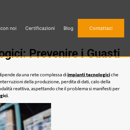
 con noi
Certificazioni
Blog
Contattaci
ici: Prevenire i Guasti
, dipende da una rete complessa di
impianti tecnologici
che
rruzioni della produzione, perdita di dati, calo della
odalità reattiva, aspettando che il problema si manifesti per
gici
.